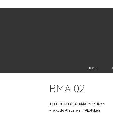
HOME
BMA 02
13.08.2024 06:36; BMA, in Kölliken
#fwkollo
#feuerwehr
#kölliken