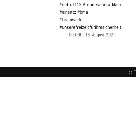
#notruf118
#feuerwehrkölliken
#einsatz
#bma
#teamwork
#unserefreizeitfürihresicherheit
Erstellt: 13. August 2024
Vorheriger Beitrag: Verkehrsregelung 
Zurück
© F